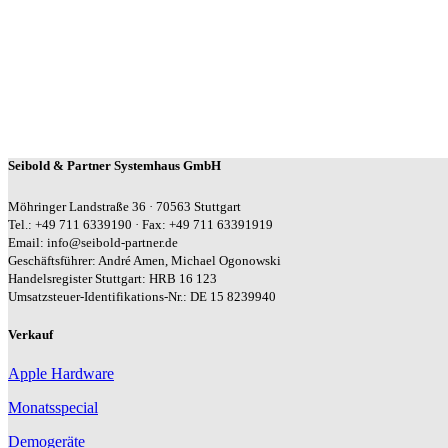
Seibold & Partner Systemhaus GmbH
Möhringer Landstraße 36 · 70563 Stuttgart
Tel.: +49 711 6339190 · Fax: +49 711 63391919
Email: info@seibold-partner.de
Geschäftsführer: André Amen, Michael Ogonowski
Handelsregister Stuttgart: HRB 16 123
Umsatzsteuer-Identifikations-Nr.: DE 15 8239940
Verkauf
Apple Hardware
Monatsspecial
Demogeräte